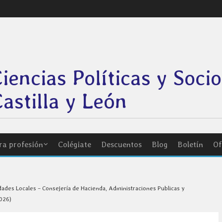
Ciencias Políticas y Soci
astilla y León
ra profesión
Colégiate
Descuentos
Blog
Boletín
Of
idades Locales – Consejería de Hacienda, Administraciones Publicas y
2026)