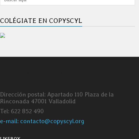
COLÉGIATE EN COPYSCYL
Colegio Oficial de Ciencias Políticas y
Sociología de Castilla y León
Dirección postal: Apartado 110 Plaza de la
Rinconada 47001 Valladolid
Tel: 622 852 490
e-mail: contacto@copyscyl.org
LIKEBOX