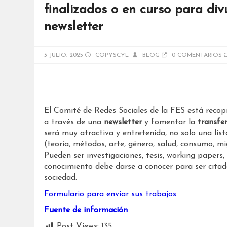
finalizados o en curso para div
newsletter
3 JULIO, 2025
COPYSCYL
BLOG
0 COMENTARIOS
El Comité de Redes Sociales de la FES está recopi
a través de una
newsletter
y fomentar la
transfe
será muy atractiva y entretenida, no solo una lis
(teoría, métodos, arte, género, salud, consumo, m
Pueden ser investigaciones, tesis, working papers,
conocimiento debe darse a conocer para ser citad
sociedad.
Formulario para enviar sus trabajos
Fuente de información
Post Views:
135