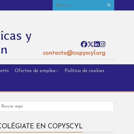
icas y
ón
contacto@copyscyl.org
etín
Ofertas de empleo
Política de cookies
COLÉGIATE EN COPYSCYL