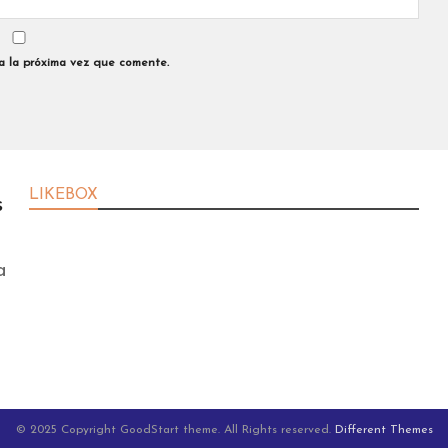
a la próxima vez que comente.
LIKEBOX
s
a
© 2025 Copyright GoodStart theme. All Rights reserved.
Different Themes