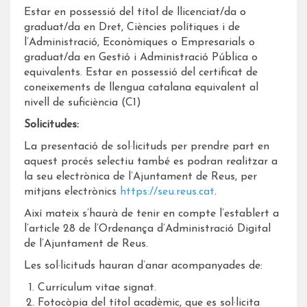
Estar en possessió del títol de llicenciat/da o
graduat/da en Dret, Ciències polítiques i de
l’Administració, Econòmiques o Empresarials o
graduat/da en Gestió i Administració Pública o
equivalents. Estar en possessió del certificat de
coneixements de llengua catalana equivalent al
nivell de suficiència (C1)
Solicitudes:
La presentació de sol·licituds per prendre part en
aquest procés selectiu també es podran realitzar a
la seu electrònica de l’Ajuntament de Reus, per
mitjans electrònics
https://seu.reus.cat
.
Així mateix s’haurà de tenir en compte l’establert a
l’article 28 de l’Ordenança d’Administració Digital
de l’Ajuntament de Reus.
Les sol·licituds hauran d’anar acompanyades de:
Currículum vitae signat.
Fotocòpia del títol acadèmic, que es sol·licita