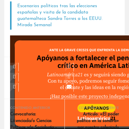
Escenarios políticos tras las elecciones
españolas y visita de la candidata
guatemalteca Sandra Torres a los EEUU.
Mirada Semanal
Post Views:
152
Facebook
Twitter
Google+
Pinterest
LinkedIn
Email
CONTENIDO ANTERIOR
CONTENIDO SIGUIENTE
Convocatoria:
Artículo: «El poder
Licenciada/o Ciencias
político en la sombra»
Políticas y/o Sociología -
por nuestro colegiado