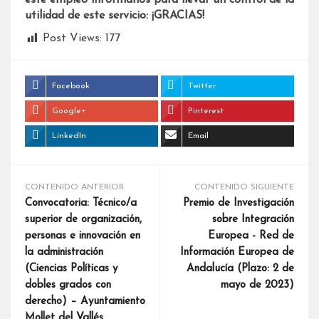
este empleo infórmanos para llevar un control de la
utilidad de este servicio: ¡GRACIAS!
Post Views:
177
Facebook
Twitter
Google+
Pinterest
LinkedIn
Email
CONTENIDO ANTERIOR
CONTENIDO SIGUIENTE
Convocatoria: Técnico/a
Premio de Investigación
superior de organización,
sobre Integración
personas e innovación en
Europea - Red de
la administración
Información Europea de
(Ciencias Políticas y
Andalucía (Plazo: 2 de
dobles grados con
mayo de 2023)
derecho) – Ayuntamiento
Mollet del Vallés