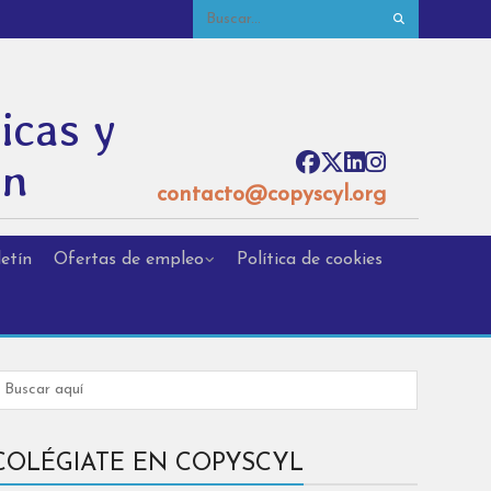
icas y
ón
contacto@copyscyl.org
etín
Ofertas de empleo
Política de cookies
COLÉGIATE EN COPYSCYL