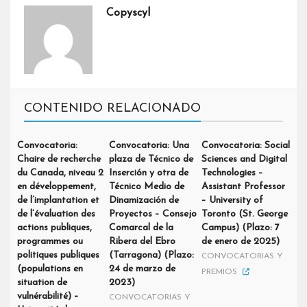
Copyscyl
CONTENIDO RELACIONADO
Convocatoria:
Convocatoria: Una
Convocatoria: Social
Chaire de recherche
plaza de Técnico de
Sciences and Digital
du Canada, niveau 2
Inserción y otra de
Technologies –
en développement,
Técnico Medio de
Assistant Professor
de l’implantation et
Dinamización de
– University of
de l’évaluation des
Proyectos – Consejo
Toronto (St. George
actions publiques,
Comarcal de la
Campus) (Plazo: 7
programmes ou
Ribera del Ebro
de enero de 2025)
politiques publiques
(Tarragona) (Plazo:
CONVOCATORIAS Y
(populations en
24 de marzo de
PREMIOS
situation de
2023)
vulnérabilité) –
CONVOCATORIAS Y