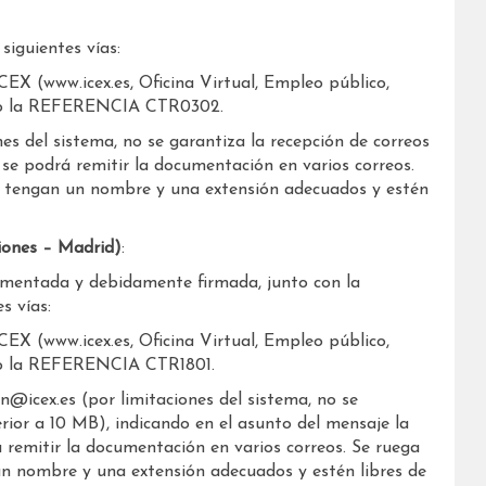
siguientes vías:
ICEX (www.icex.es, Oficina Virtual, Empleo público,
ando la REFERENCIA CTR0302.
nes del sistema, no se garantiza la recepción de correos
se podrá remitir la documentación en varios correos.
os tengan un nombre y una extensión adecuados y estén
iones – Madrid)
:
limentada y debidamente firmada, junto con la
s vías:
ICEX (www.icex.es, Oficina Virtual, Empleo público,
ndo la REFERENCIA CTR1801.
ion@icex.es (por limitaciones del sistema, no se
rior a 10 MB), indicando en el asunto del mensaje la
á remitir la documentación en varios correos. Se ruega
un nombre y una extensión adecuados y estén libres de