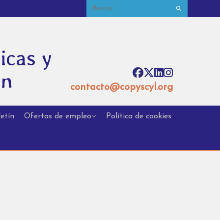
icas y
ón
contacto@copyscyl.org
etín
Ofertas de empleo
Política de cookies