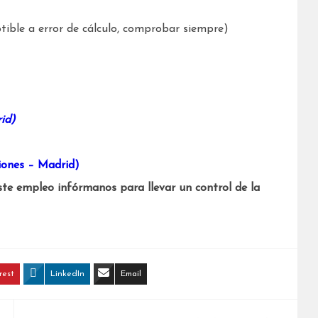
ible a error de cálculo, comprobar siempre)
id)
iones – Madrid)
ste empleo infórmanos para llevar un control de la
rest
LinkedIn
Email