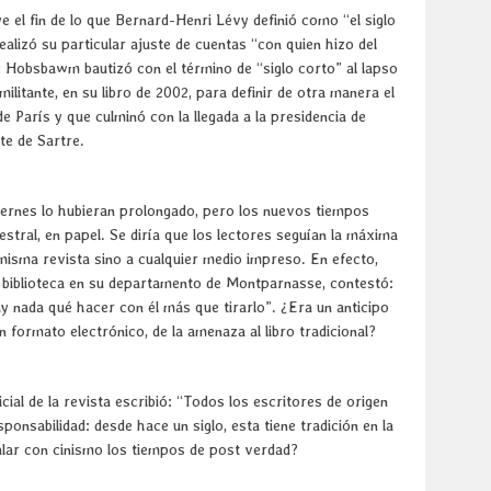
e el fin de lo que Bernard-Henri Lévy definió como “el siglo
 realizó su particular ajuste de cuentas “con quien hizo del
ic Hobsbawm bautizó con el término de “siglo corto” al lapso
ilitante, en su libro de 2002, para definir de otra manera el
de París y que culminó con la llegada a la presidencia de
te de Sartre.
rnes lo hubieran prolongado, pero los nuevos tiempos
mestral, en papel. Se diría que los lectores seguían la máxima
 misma revista sino a cualquier medio impreso. En efecto,
 biblioteca en su departamento de Montparnasse, contestó:
ay nada qué hacer con él más que tirarlo”. ¿Era un anticipo
en formato electrónico, de la amenaza al libro tradicional?
icial de la revista escribió: “Todos los escritores de origen
ponsabilidad: desde hace un siglo, esta tiene tradición en la
valar con cinismo los tiempos de post verdad?