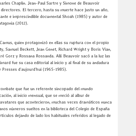
Charles Chaplin. Jean-Paul Sartre y Simone de Beauvoir
directores. El tercero, hasta su muerte hace justo un año,
nante e imprescindible documental Shoah (1985) y autor de
atagonia (2012).
 Camus, quien protagonizó en ellas su ruptura con el propio
, Samuel Beckett, Jean Genet, Richard Wright y Boris Vian,
dré Gorz y Rossana Rossanda. Allí Beauvoir sacó a la luz las
ard fue su casa editorial al inicio y al final de su andadura
 y Presses d’aujourd’hui (1965-1985).
e combate que fue un referente sincopado del mundo
ación, al inicio mensual, que se meció al albur de
s avatares que acontecieron, muchas veces dramáticos nunca
nos números sueltos en la biblioteca del Colegio de España
rtículos dejando de lado los habituales referidos al legado de