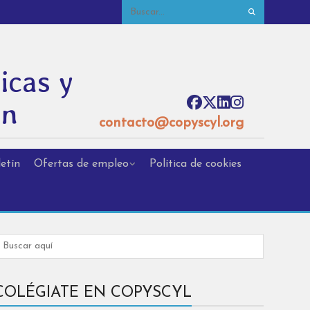
icas y
ón
contacto@copyscyl.org
etín
Ofertas de empleo
Política de cookies
COLÉGIATE EN COPYSCYL