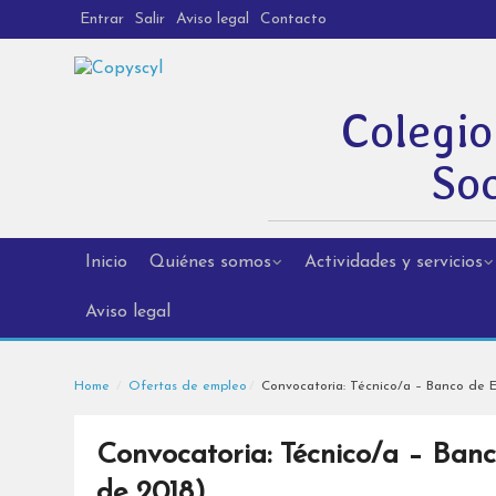
Entrar
Salir
Aviso legal
Contacto
Colegio
Soc
Inicio
Quiénes somos
Actividades y servicios
Aviso legal
Home
Ofertas de empleo
Convocatoria: Técnico/a – Banco de E
Convocatoria: Técnico/a – Banc
de 2018)