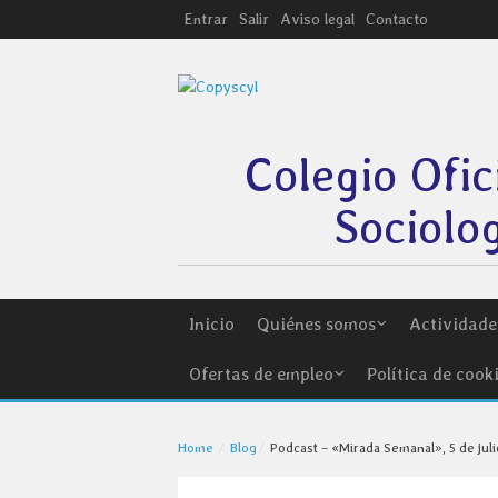
Entrar
Salir
Aviso legal
Contacto
Colegio Ofic
Sociolog
Inicio
Quiénes somos
Actividades
Ofertas de empleo
Política de cook
Home
Blog
Podcast – «Mirada Semanal», 5 de jul