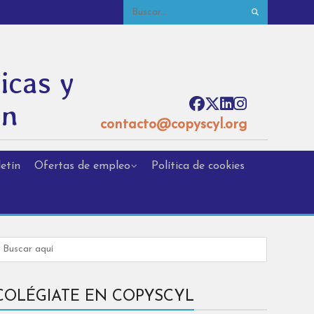
icas y
ón
contacto@copyscyl.org
etín
Ofertas de empleo
Política de cookies
COLÉGIATE EN COPYSCYL