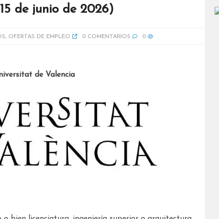
 15 de junio de 2026)
OS
,
OFERTAS DE EMPLEO
0 COMENTARIOS
0
niversitat de Valencia
 o bien licenciatura, ingeniería superior o arquitectura,