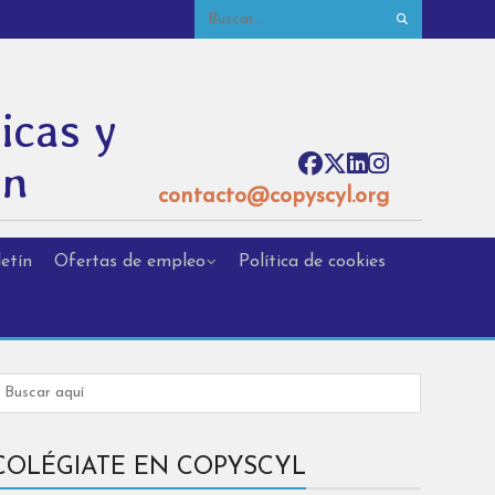
icas y
ón
contacto@copyscyl.org
etín
Ofertas de empleo
Política de cookies
COLÉGIATE EN COPYSCYL