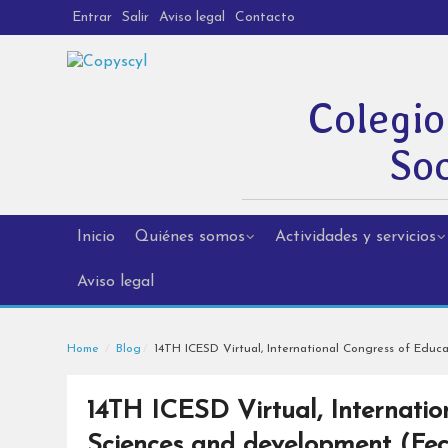
Entrar
Salir
Aviso legal
Contacto
Colegio
Soc
Inicio
Quiénes somos
Actividades y servicios
Aviso legal
Home
Blog
14TH ICESD Virtual, International Congress of Educa
14TH ICESD Virtual, Internatio
Sciences and development (Fech