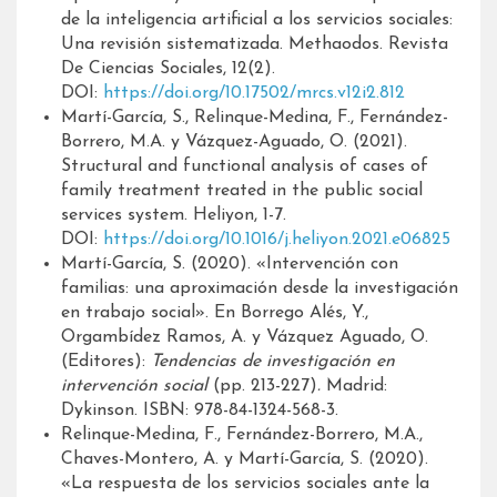
de la inteligencia artificial a los servicios sociales:
Una revisión sistematizada. Methaodos. Revista
De Ciencias Sociales, 12(2).
DOI:
https://doi.org/10.17502/mrcs.v12i2.812
Martí-García, S., Relinque-Medina, F., Fernández-
Borrero, M.A. y Vázquez-Aguado, O. (2021).
Structural and functional analysis of cases of
family treatment treated in the public social
services system. Heliyon, 1-7.
DOI:
https://doi.org/10.1016/j.heliyon.2021.e06825
Martí-García, S. (2020). «Intervención con
familias: una aproximación desde la investigación
en trabajo social». En Borrego Alés, Y.,
Orgambídez Ramos, A. y Vázquez Aguado, O.
(Editores):
Tendencias de investigación en
intervención social
(pp. 213-227)
.
Madrid:
Dykinson. ISBN: 978-84-1324-568-3.
Relinque-Medina, F., Fernández-Borrero, M.A.,
Chaves-Montero, A. y Martí-García, S. (2020).
«La respuesta de los servicios sociales ante la