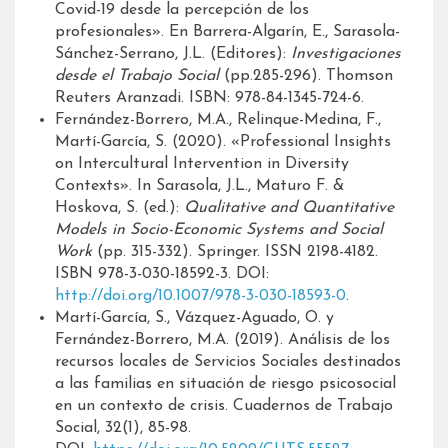
Covid-19 desde la percepción de los
profesionales». En Barrera-Algarín, E., Sarasola-
Sánchez-Serrano, J.L. (Editores):
Investigaciones
desde el Trabajo Social
(pp.285-296). Thomson
Reuters Aranzadi. ISBN: 978-84-1345-724-6.
Fernández-Borrero, M.A., Relinque-Medina, F.,
Martí-García, S. (2020). «Professional Insights
on Intercultural Intervention in Diversity
Contexts». In Sarasola, J.L., Maturo F. &
Hoskova, S. (ed.):
Qualitative and Quantitative
Models in Socio-Economic Systems and Social
Work
(pp. 315-332). Springer. ISSN 2198-4182.
ISBN 978-3-030-18592-3. DOI:
http://doi.org/10.1007/978-3-030-18593-0
.
Martí-García, S., Vázquez-Aguado, O. y
Fernández-Borrero, M.A. (2019). Análisis de los
recursos locales de Servicios Sociales destinados
a las familias en situación de riesgo psicosocial
en un contexto de crisis. Cuadernos de Trabajo
Social, 32(1), 85-98.