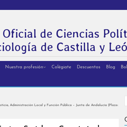
 Oficial de Ciencias Polít
iología de Castilla y Le
Nuestra profesión
Colégiate
Descuentos
Blog
Bol
ticia, Administración Local y Función Pública – Junta de Andalucía (Plazo: