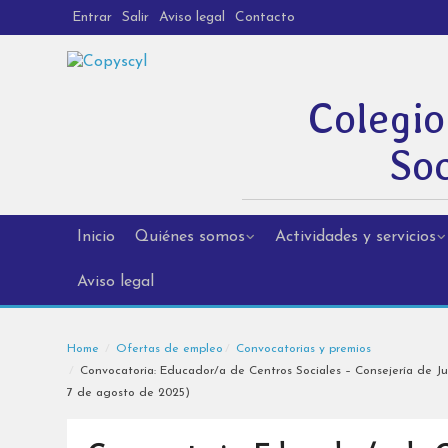
Entrar
Salir
Aviso legal
Contacto
Colegio
Soc
Inicio
Quiénes somos
Actividades y servicios
Aviso legal
Home
Ofertas de empleo
Convocatorias y premios
Convocatoria: Educador/a de Centros Sociales – Consejería de Jus
7 de agosto de 2025)