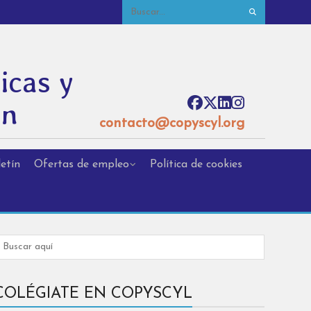
icas y
ón
contacto@copyscyl.org
etín
Ofertas de empleo
Política de cookies
COLÉGIATE EN COPYSCYL