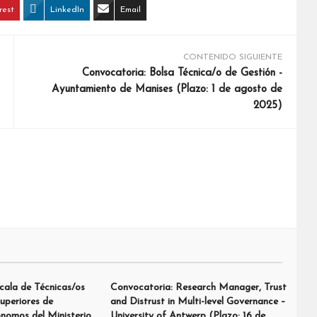
rest
LinkedIn
Email
CONTENIDO SIGUIENTE
Convocatoria: Bolsa Técnica/o de Gestión -
Ayuntamiento de Manises (Plazo: 1 de agosto de
2025)
cala de Técnicas/os
Convocatoria: Research Manager, Trust
uperiores de
and Distrust in Multi-level Governance –
nomos del Ministerio
University of Antwerp (Plazo: 16 de