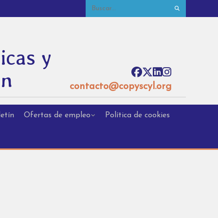
icas y
ón
contacto@copyscyl.org
etín
Ofertas de empleo
Política de cookies