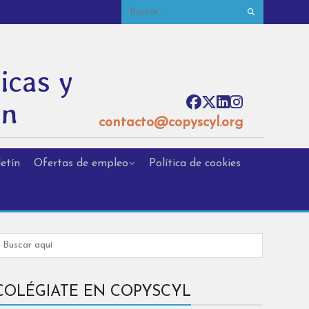
icas y
ón
contacto@copyscyl.org
etín
Ofertas de empleo
Política de cookies
COLÉGIATE EN COPYSCYL