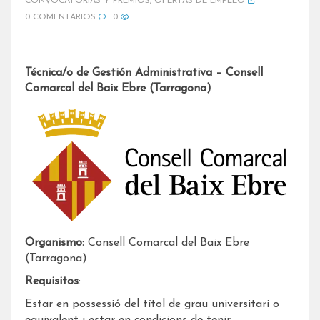
CONVOCATORIAS Y PREMIOS
,
OFERTAS DE EMPLEO
0 COMENTARIOS
0
Técnica/o de Gestión Administrativa – Consell
Comarcal del Baix Ebre (Tarragona)
Organismo:
Consell Comarcal del Baix Ebre
(Tarragona)
Requisitos
:
Estar en possessió del títol de grau universitari o
equivalent i estar en condicions de tenir