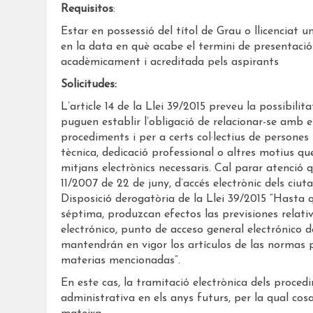
Requisitos
:
Estar en possessió del títol de Grau o llicenciat u
en la data en què acabe el termini de presentació
acadèmicament i acreditada pels aspirants
Solicitudes:
L’article 14 de la Llei 39/2015 preveu la possibil
puguen establir l’obligació de relacionar-se amb e
procediments i per a certs col·lectius de persones
tècnica, dedicació professional o altres motius qu
mitjans electrònics necessaris. Cal parar atenció q
11/2007 de 22 de juny, d’accés electrònic dels ciut
Disposició derogatòria de la Llei 39/2015 “Hasta q
séptima, produzcan efectos las previsiones relativ
electrónico, punto de acceso general electrónico d
mantendrán en vigor los artículos de las normas pr
materias mencionadas”.
En este cas, la tramitació electrònica dels proced
administrativa en els anys futurs, per la qual cosa