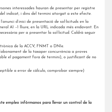
ersones interessades hauran de presentar per registre
del indicat, i dins del termini atorgat a este efecte.
’anunci d’inici de presentació de sol·licituds en la
eral A1 –1 lliure, en la URL indicada més endavant. En
cessària per a presentar la sol·licitud. Caldrà seguir
electrònica de la ACCV, FNMT o DNIe.
e l’abonament de la taxaper concurrència a proves
able el pagament fora de termini), o justificant de no
ptible a error de cálculo, comprobar siempre)
ste empleo infórmanos para llevar un control de la