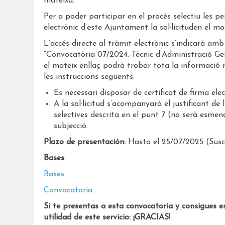
mateixa.
Per a poder participar en el procés selectiu les p
electrònic d’este Ajuntament la sol·licituden el mo
L’accés directe al tràmit electrònic s’indicarà amb l
“Convocatòria 07/2024.-Tècnic d’Administració Gen
el mateix enllaç podrà trobar tota la informació ne
les instruccions següents:
Es necessari disposar de certificat de firma 
A la sol·licitud s’acompanyarà el justificant d
selectives descrita en el punt 7 (no serà esmen
subjecció.
Plazo de presentación:
Hasta el 25/07/2025 (Susce
Bases
:
Bases
Convocatoria
Si te presentas a esta convocatoria y consigues e
utilidad de este servicio: ¡GRACIAS!