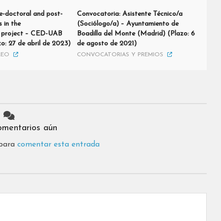
e-doctoral and post-
Convocatoria: Asistente Técnico/a
s in the
(Sociólogo/a) – Ayuntamiento de
roject – CED-UAB
Boadilla del Monte (Madrid) (Plazo: 6
o: 27 de abril de 2023)
de agosto de 2021)
LEO
CONVOCATORIAS Y PREMIOS
omentarios aún
 para
comentar esta entrada