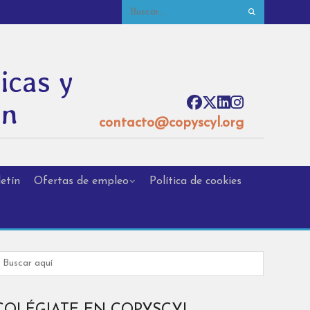
icas y
ón
contacto@copyscyl.org
etín
Ofertas de empleo
Política de cookies