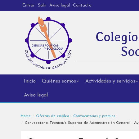
Entrar
Salir
Aviso legal
Contacto
Colegio
Soc
Inicio
Quiénes somos
Actividades y servicios
Aviso legal
Home
Ofertas de empleo
Convocatorias y premios
Convocatoria: Técnica/o Superior de Administración General – Ayu