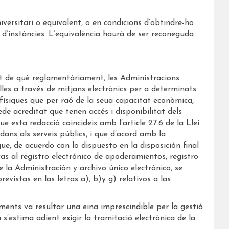
niversitari o equivalent, o en condicions d’obtindre-ho
 d’instàncies. L’equivalència haurà de ser reconeguda
itat de què reglamentàriament, les Administracions
lles a través de mitjans electrònics per a determinats
 físiques que per raó de la seua capacitat econòmica,
ede acreditat que tenen accés i disponibilitat dels
ue esta redacció coincideix amb l’article 27.6 de la Llei
adans als serveis públics, i que d’acord amb la
ue, de acuerdo con lo dispuesto en la disposición final
as al registro electrónico de apoderamientos, registro
e la Administración y archivo único electrónico, se
evistas en las letras a), b)y g) relativos a las
iments va resultar una eina imprescindible per la gestió
 s’estima adient exigir la tramitació electrònica de la