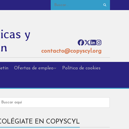
icas y
ón
contacto@copyscyl.org
etín
Ofertas de empleo
Política de cookies
COLÉGIATE EN COPYSCYL