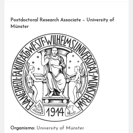
Postdoctoral Research Associate – University of
Münster
Organismo:
University of Münster