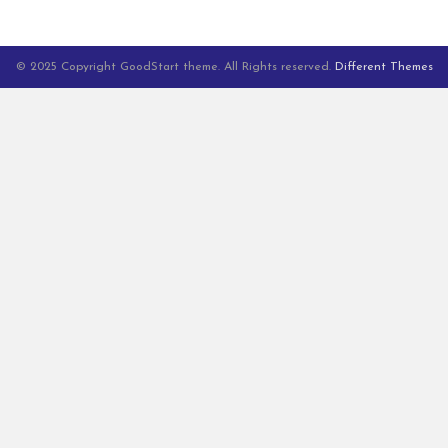
© 2025 Copyright GoodStart theme. All Rights reserved.
Different Themes