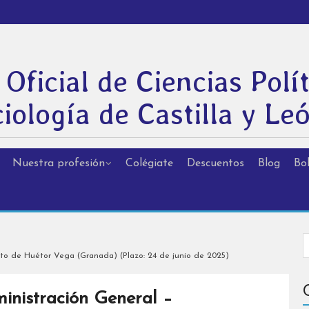
 Oficial de Ciencias Polít
iología de Castilla y Le
Nuestra profesión
Colégiate
Descuentos
Blog
Bol
to de Huétor Vega (Granada) (Plazo: 24 de junio de 2025)
inistración General –