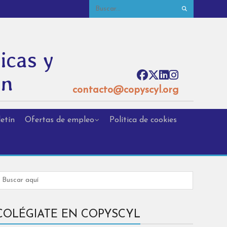
icas y
ón
contacto@copyscyl.org
etín
Ofertas de empleo
Política de cookies
COLÉGIATE EN COPYSCYL