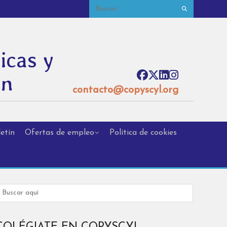
icas y
ón
contacto@copyscyl.org
etín
Ofertas de empleo
Política de cookies