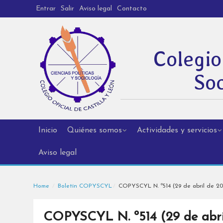
Entrar
Salir
Aviso legal
Contacto
Colegio
Soc
Inicio
Quiénes somos
Actividades y servicios
Aviso legal
Home
Boletín COPYSCYL
COPYSCYL N. º514 (29 de abril de 20
COPYSCYL N. º514 (29 de abri