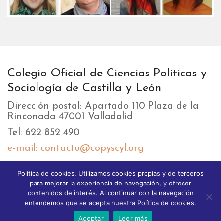
Colegio Oficial de Ciencias Políticas y
Sociología de Castilla y León
Dirección postal: Apartado 110 Plaza de la
Rinconada 47001 Valladolid
Tel: 622 852 490
e-mail: contacto@copyscyl.org
Política de cookies. Utilizamos cookies propias y de terceros
LIKEBOX
para mejorar la experiencia de navegación, y ofrecer
contenidos de interés. Al continuar con la navegación
entendemos que se acepta nuestra Política de cookies.
Aceptar
Leer más