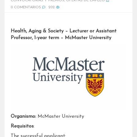
CONVOCATORIAS Y PREMIOS
,
OFERTAS DE EMPLEO
0 COMENTARIOS
202
Health, Aging & Society – Lecturer or Assistant
Professor, 1-year term – McMaster University
Organismo:
McMaster University
Requisitos
:
The successful applicant: