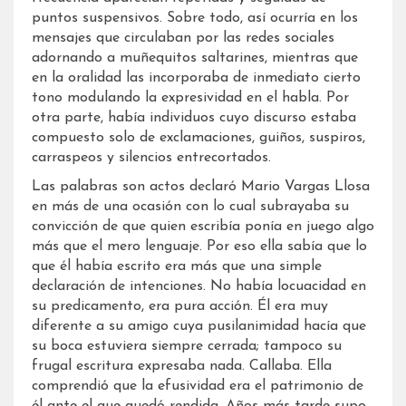
puntos suspensivos. Sobre todo, así ocurría en los
mensajes que circulaban por las redes sociales
adornando a muñequitos saltarines, mientras que
en la oralidad las incorporaba de inmediato cierto
tono modulando la expresividad en el habla. Por
otra parte, había individuos cuyo discurso estaba
compuesto solo de exclamaciones, guiños, suspiros,
carraspeos y silencios entrecortados.
Las palabras son actos declaró Mario Vargas Llosa
en más de una ocasión con lo cual subrayaba su
convicción de que quien escribía ponía en juego algo
más que el mero lenguaje. Por eso ella sabía que lo
que él había escrito era más que una simple
declaración de intenciones. No había locuacidad en
su predicamento, era pura acción. Él era muy
diferente a su amigo cuya pusilanimidad hacía que
su boca estuviera siempre cerrada; tampoco su
frugal escritura expresaba nada. Callaba. Ella
comprendió que la efusividad era el patrimonio de
él ante el que quedó rendida. Años más tarde supo