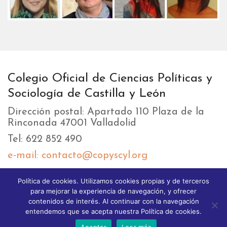
Colegio Oficial de Ciencias Políticas y
Sociología de Castilla y León
Dirección postal: Apartado 110 Plaza de la
Rinconada 47001 Valladolid
Tel: 622 852 490
e-mail: contacto@copyscyl.org
Política de cookies. Utilizamos cookies propias y de terceros
LIKEBOX
para mejorar la experiencia de navegación, y ofrecer
contenidos de interés. Al continuar con la navegación
entendemos que se acepta nuestra Política de cookies.
Aceptar
Leer más