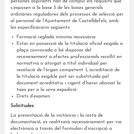
persones aspirants han de complir els requisits que
s’exposen a la base 3 de les bases generals
ordinàries reguladores dels processos de selecció per
al personal de l’Ajuntament de Castelldefels, amb
les especificacions següents:
Formació reglada mínima necessària
Estar en possessió de la titulació oficial exigida a
plaça convocada o bé disposar del
reconeixement a efectes professionals recollit en
normativa o atorgat a títol individual per
resolució de l’òrgan competent. L’acreditació de
la titulació exigible pot ser substituïda pel
document acreditatiu i vigent d’haver abonat la
taxa per a la seva expedició.
Drets d’examen
Solicitudes:
La presentació de la instància i la resta de
documentació, es realitzarà necessàriament per via
electrònica a través del formulari d’inscripció a