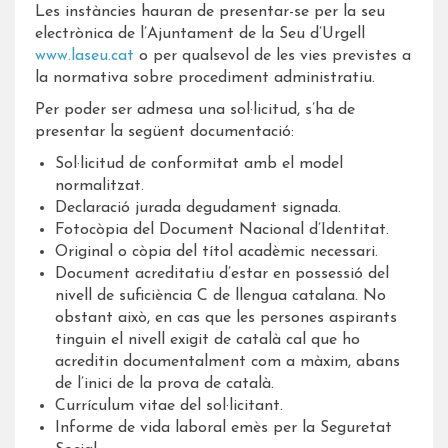
Les instàncies hauran de presentar-se per la seu
electrònica de l’Ajuntament de la Seu d’Urgell
www.laseu.cat
o per qualsevol de les vies previstes a
la normativa sobre procediment administratiu.
Per poder ser admesa una sol·licitud, s’ha de
presentar la següent documentació:
Sol·licitud de conformitat amb el model
normalitzat.
Declaració jurada degudament signada.
Fotocòpia del Document Nacional d’Identitat.
Original o còpia del títol acadèmic necessari.
Document acreditatiu d’estar en possessió del
nivell de suficiència C de llengua catalana. No
obstant això, en cas que les persones aspirants
tinguin el nivell exigit de català cal que ho
acreditin documentalment com a màxim, abans
de l’inici de la prova de català.
Currículum vitae del sol·licitant.
Informe de vida laboral emès per la Seguretat