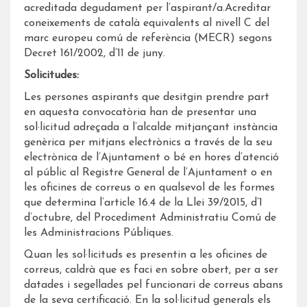
acreditada degudament per l’aspirant/a.Acreditar
coneixements de català equivalents al nivell C del
marc europeu comú de referència (MECR) segons
Decret 161/2002, d’11 de juny.
Solicitudes:
Les persones aspirants que desitgin prendre part
en aquesta convocatòria han de presentar una
sol·licitud adreçada a l’alcalde mitjançant instància
genèrica per mitjans electrònics a través de la seu
electrònica de l’Ajuntament o bé en hores d’atenció
al públic al Registre General de l’Ajuntament o en
les oficines de correus o en qualsevol de les formes
que determina l’article 16.4 de la Llei 39/2015, d’1
d’octubre, del Procediment Administratiu Comú de
les Administracions Públiques.
Quan les sol·licituds es presentin a les oficines de
correus, caldrà que es faci en sobre obert, per a ser
datades i segellades pel funcionari de correus abans
de la seva certificació. En la sol·licitud generals els