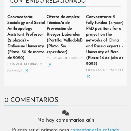
CONTENIDO RELACIONADO
Convocatoria:
Oferta de empleo:
Convocatoria: 2
Sociology and Social
Técnico/a de
fully funded (4-year)
Anthropology
Prevención de
PhD positions for a
Assistant Professor
Riesgos Laborales
project on the
(2 plazas) –
(Portillo, Valladolid)
networks of China
Dalhousie University
(Plazo: Sin
and Russia experts –
(Plazo: 30 de marzo
especificar)
University of Bern
de 2020)
(Plazo: 14 de julio de
OFERTAS DE EMPLEO
2025)
CONVOCATORIAS Y
OFERTAS DE EMPLEO
PREMIOS
0 COMENTARIOS
No hay comentarios aún
Puedes ser el primero para
comentar esta entrada