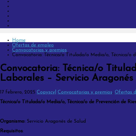
Home
Ofertas de empleo
Convocatorias y premios
Convocatoria: Técnica/o Titulada/o Media/o, Técnica/o 
Convocatoria: Técnica/o Titula
Laborales – Servicio Aragonés 
17 febrero, 2025
Copyscyl
Convocatorias y premios
,
Ofertas 
Técnica/o Titulada/o Media/o, Técnica/o de Prevención de Rie
Organismo:
Servicio Aragonés de Salud
Requisitos
: