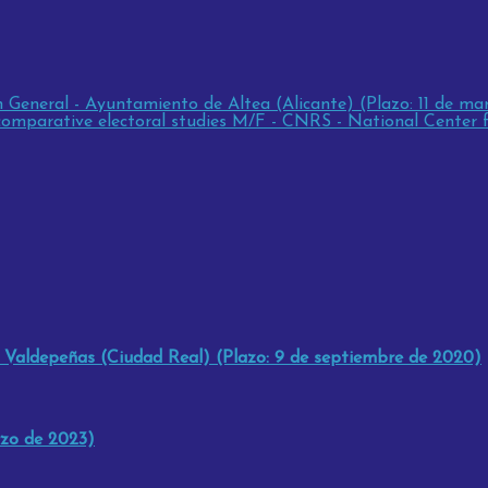
n General - Ayuntamiento de Altea (Alicante) (Plazo: 11 de ma
comparative electoral studies M/F - CNRS - National Center fo
e Valdepeñas (Ciudad Real) (Plazo: 9 de septiembre de 2020)
rzo de 2023)