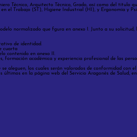
iero Técnico, Arquitecto Técnico, Grado, así como del título q
 en el Trabajo (ST), Higiene Industrial (HI), y Ergonomía y Ps
delo normalizado que fgura en anexo I. Junto a su solicitud,
ativo de identidad.
se cuarta
o contenido en anexo II.
s, formación académica y experiencia profesional de las pers
 se aleguen, los cuales serán valorados de conformidad con el
os últimos en la página web del Servicio Aragonés de Salud, e