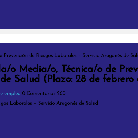
de Prevención de Riesgos Laborales – Servicio Aragonés de Sal
da/o Media/o, Técnica/o de Pre
de Salud (Plazo: 28 de febrero
de empleo
0 Comentarios
260
sgos Laborales – Servicio Aragonés de Salud