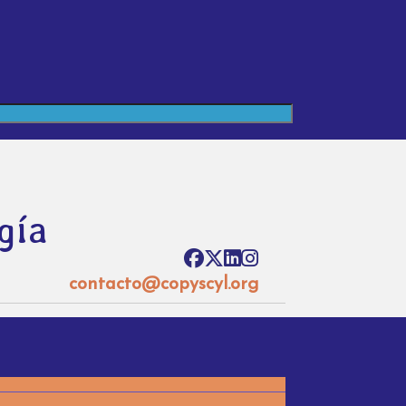
gía
contacto@copyscyl.org