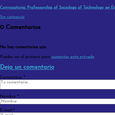
Convocatoria: Professorship of Sociology of Technology an E
Sin categoría
0 Comentarios
No hay comentarios aún
Puedes ser el primero para
comentar esta entrada
Deja un comentario
Comentario
*
Nombre
*
E-mail
*