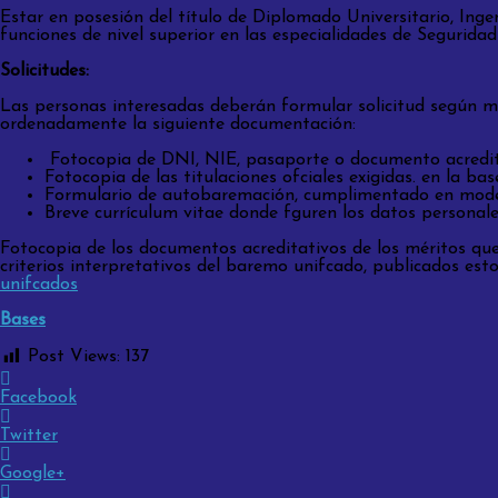
Estar en posesión del título de Diplomado Universitario, Ingen
funciones de nivel superior en las especialidades de Seguridad
Solicitudes:
Las personas interesadas deberán formular solicitud según mo
ordenadamente la siguiente documentación:
Fotocopia de DNI, NIE, pasaporte o documento acredit
Fotocopia de las titulaciones ofciales exigidas. en la ba
Formulario de autobaremación, cumplimentado en model
Breve currículum vitae donde fguren los datos personale
Fotocopia de los documentos acreditativos de los méritos que
criterios interpretativos del baremo unifcado, publicados est
unifcados
Bases
Post Views:
137
Facebook
Twitter
Google+