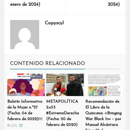
enero de 2024)
2024)
Copyscyl
CONTENIDO RELACIONADO
Boletín Informativo
METAPOLÍTICA
Recomendación de
de la Mujer n.º57
2×03
El Libro de la
(Fecha: 04 de
#ExtremaDerecha
Quincena: «Bringing
febrero de 2022)￼
(Fecha: 20 de
War Black In» – por
febrero de 2020)
Manuel Alcántara
BLOG