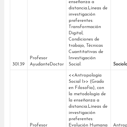
enseñanza a
distancia.Líneas de
investigación
preferentes:
Transformación
Digital,
Condiciones de
trabajo, Técnicas
Cuantitativas de
Profesor
Investigación
301.39
AyudanteDoctor
Social.
Sociol
<<Antropología
Social I>> (Grado
en Filosofía), con
la metodología de
la enseñanza a
distancia.Líneas de
investigación
preferentes:
Profesor
Evolución Humana
Antrop