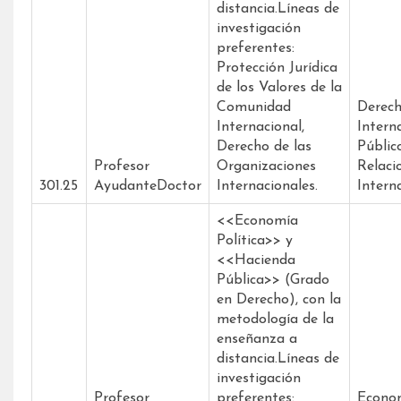
distancia.Líneas de
investigación
preferentes:
Protección Jurídica
de los Valores de la
Comunidad
Derec
Internacional,
Intern
Derecho de las
Públic
Profesor
Organizaciones
Relaci
301.25
AyudanteDoctor
Internacionales.
Intern
<<Economía
Política>> y
<<Hacienda
Pública>> (Grado
en Derecho), con la
metodología de la
enseñanza a
distancia.Líneas de
investigación
Profesor
preferentes:
Econo