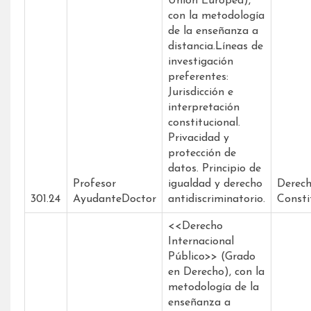
Unión Europea),
con la metodología
de la enseñanza a
distancia.Líneas de
investigación
preferentes:
Jurisdicción e
interpretación
constitucional.
Privacidad y
protección de
datos. Principio de
Profesor
igualdad y derecho
Derec
301.24
AyudanteDoctor
antidiscriminatorio.
Consti
<<Derecho
Internacional
Público>> (Grado
en Derecho), con la
metodología de la
enseñanza a