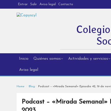
Entrar
Salir
Aviso legal
Contacto
Colegio
Soc
Inicio
Quiénes somos
Actividades y servicios
Aviso legal
Home
Blog
Podcast – «Mirada Semanal» Episodio 42, 19 de nov
Podcast – «Mirada Semanal» Ep
2023