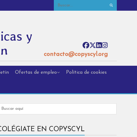
icas y
ón
contacto@copyscyl.org
etín
Ofertas de empleo
Política de cookies
COLÉGIATE EN COPYSCYL