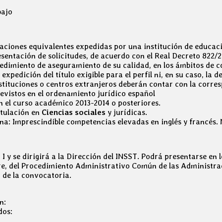
bajo
tulaciones equivalentes expedidas por una institución de educ
esentación de solicitudes, de acuerdo con el Real Decreto 822/20
edimiento de aseguramiento de su calidad, en los ámbitos de co
xpedición del título exigible para el perfil ni, en su caso, la 
nstituciones o centros extranjeros deberán contar con la corre
vistos en el ordenamiento jurídico español
en el curso académico 2013-2014 o posteriores.
itulación en
Ciencias sociales
y jurídicas.
na: Imprescindible competencias elevadas en inglés y francés. 
 I y se dirigirá a la Dirección del INSST. Podrá presentarse en 
tubre, del Procedimiento Administrativo Común de las Administra
 de la convocatoria.
n:
dos: