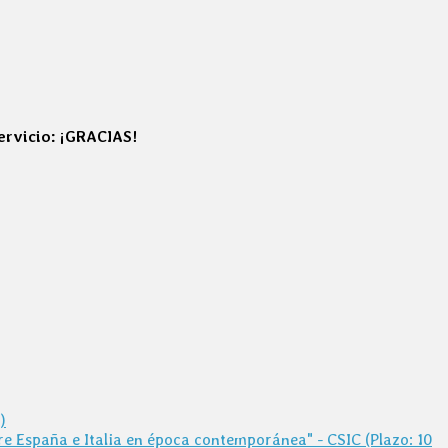
servicio: ¡GRACIAS!
)
e España e Italia en época contemporánea" - CSIC (Plazo: 10