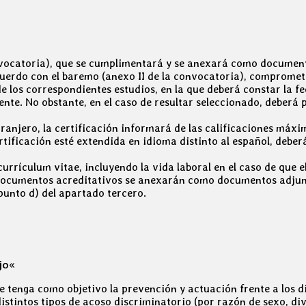
nvocatoria), que se cumplimentará y se anexará como documento 
uerdo con el baremo (anexo II de la convocatoria), comprometi
 los correspondientes estudios, en la que deberá constar la fe
nte. No obstante, en el caso de resultar seleccionado, deberá pr
xtranjero, la certificación informará de las calificaciones má
rtificación esté extendida en idioma distinto al español, debe
rrículum vitae, incluyendo la vida laboral en el caso de que e
 documentos acreditativos se anexarán como documentos adjunto
punto d) del apartado tercero.
jo
«
 tenga como objetivo la prevención y actuación frente a los dis
istintos tipos de acoso discriminatorio (por razón de sexo, dive