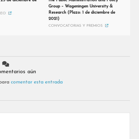
 25 de diciembre de
the Public Administration and Policy
Group – Wageningen University &
Research (Plazo: 1 de diciembre de
LEO
2021)
CONVOCATORIAS Y PREMIOS
omentarios aún
 para
comentar esta entrada