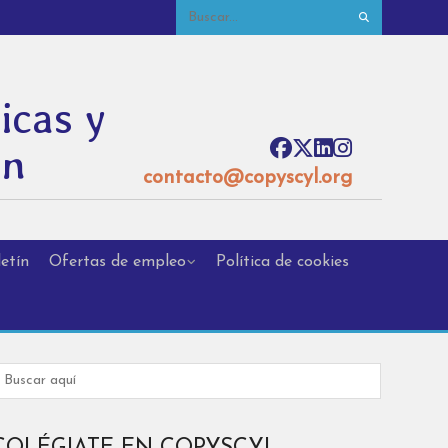
icas y
ón
contacto@copyscyl.org
etín
Ofertas de empleo
Política de cookies