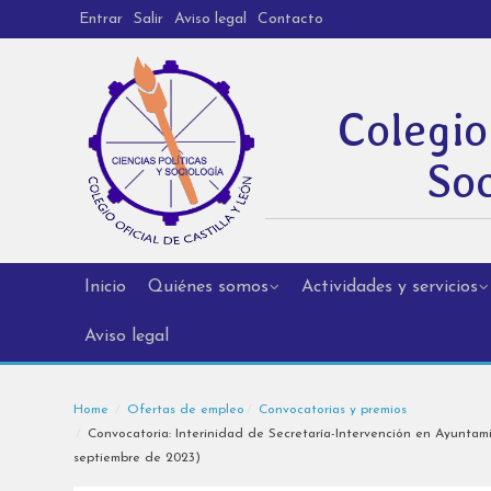
Entrar
Salir
Aviso legal
Contacto
Colegio
Soc
Inicio
Quiénes somos
Actividades y servicios
Aviso legal
Home
Ofertas de empleo
Convocatorias y premios
Convocatoria: Interinidad de Secretaría-Intervención en Ayuntami
septiembre de 2023)