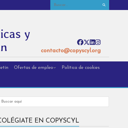
icas y
ón
contacto@copyscyl.org
etín
Ofertas de empleo
Política de cookies
COLÉGIATE EN COPYSCYL