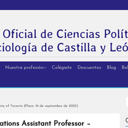
 Oficial de Ciencias Polít
iología de Castilla y Le
Nuestra profesión
Colégiate
Descuentos
Blog
Bol
sity of Toronto (Plazo: 19 de septiembre de 2023)
ations Assistant Professor –