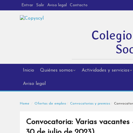
Entrar
Salir
Aviso legal
Contacto
Colegio
Soc
Inicio
Quiénes somos
Actividades y servicios
Aviso legal
Home
Ofertas de empleo
Convocatorias y premios
Convocatori
Convocatoria: Varias vacantes
30 de julio de 2023)