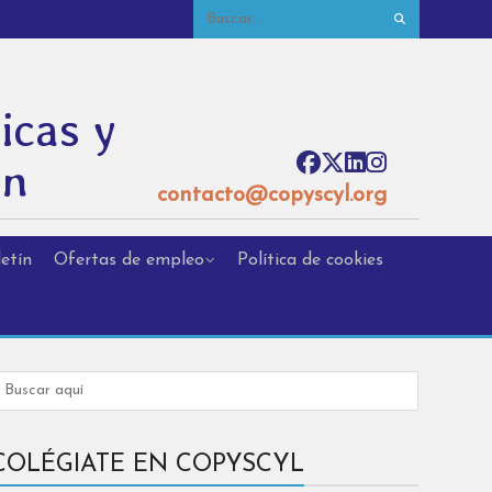
icas y
ón
contacto@copyscyl.org
etín
Ofertas de empleo
Política de cookies
COLÉGIATE EN COPYSCYL