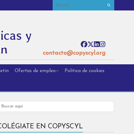
icas y
ón
contacto@copyscyl.org
etín
Ofertas de empleo
Política de cookies
COLÉGIATE EN COPYSCYL