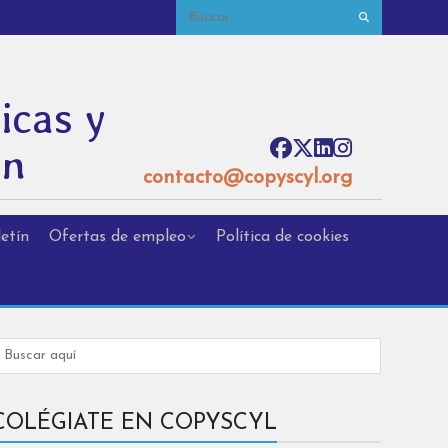
icas y
ón
contacto@copyscyl.org
etín
Ofertas de empleo
Política de cookies
COLÉGIATE EN COPYSCYL