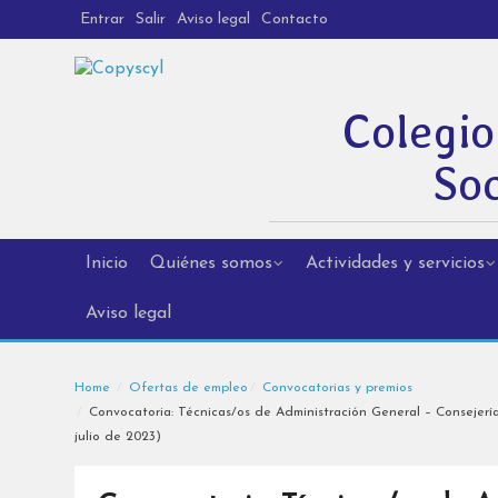
Entrar
Salir
Aviso legal
Contacto
Colegio
Soc
Inicio
Quiénes somos
Actividades y servicios
Aviso legal
Home
Ofertas de empleo
Convocatorias y premios
Convocatoria: Técnicas/os de Administración General – Consejer
julio de 2023)