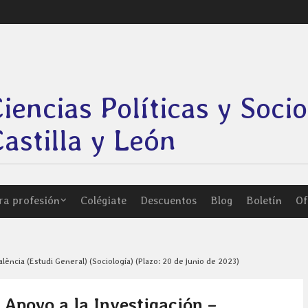
Ciencias Políticas y Soci
astilla y León
ra profesión
Colégiate
Descuentos
Blog
Boletín
Of
ència (Estudi General) (Sociología) (Plazo: 20 de junio de 2023)
Apoyo a la Investigación –