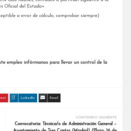
nte días hábiles, contados a partirdel siguiente a la
ín Oficial del Estado»
ptible a error de cálculo, comprobar siempre)
ste empleo infórmanos para llevar un control de la
rest
LinkedIn
Email
CONTENIDO SIGUIENTE
Convocatoria: Técnica/o de Administración General –
Ayuntamiento de Tres Cantos (Madrid) (Plazo: 16 de