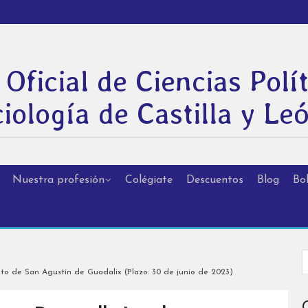
 Oficial de Ciencias Polít
iología de Castilla y Le
Nuestra profesión
Colégiate
Descuentos
Blog
Bol
to de San Agustín de Guadalix (Plazo: 30 de junio de 2023)