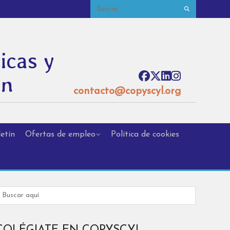
icas y
ón
contacto@copyscyl.org
etín
Ofertas de empleo
Política de cookies