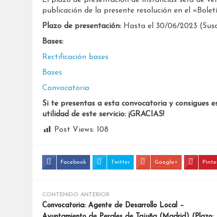
El plazo de presentación de instancias será de vei
publicación de la presente resolución en el «Bolet
Plazo de presentación:
Hasta el 30/06/2023 (Susce
Bases:
Rectificación bases
Bases
Convocatoria
Si te presentas a esta convocatoria y consigues e
utilidad de este servicio: ¡GRACIAS!
Post Views:
108
Facebook
Twitter
Google+
Pinte
CONTENIDO ANTERIOR
Convocatoria: Agente de Desarrollo Local –
Ayuntamiento de Perales de Tajuña (Madrid) (Plazo: