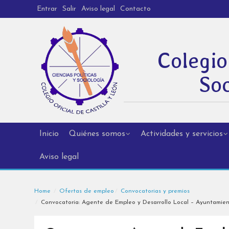
Entrar
Salir
Aviso legal
Contacto
Colegio
Soc
Inicio
Quiénes somos
Actividades y servicios
Aviso legal
Home
Ofertas de empleo
Convocatorias y premios
Convocatoria: Agente de Empleo y Desarrollo Local – Ayuntamien