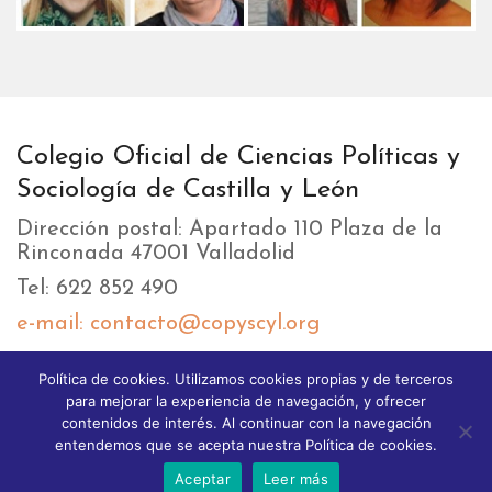
Colegio Oficial de Ciencias Políticas y
Sociología de Castilla y León
Dirección postal: Apartado 110 Plaza de la
Rinconada 47001 Valladolid
Tel: 622 852 490
e-mail: contacto@copyscyl.org
Política de cookies. Utilizamos cookies propias y de terceros
LIKEBOX
para mejorar la experiencia de navegación, y ofrecer
contenidos de interés. Al continuar con la navegación
entendemos que se acepta nuestra Política de cookies.
Aceptar
Leer más
© 2025 Copyright GoodStart theme. All Rights reserved.
Different Themes