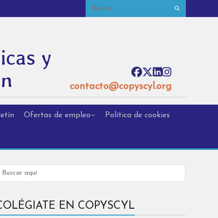
icas y
ón
contacto@copyscyl.org
etín
Ofertas de empleo
Política de cookies
COLÉGIATE EN COPYSCYL