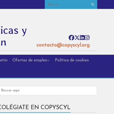
icas y
ón
contacto@copyscyl.org
etín
Ofertas de empleo
Política de cookies
COLÉGIATE EN COPYSCYL