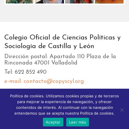
Colegio Oficial de Ciencias Políticas y
Sociología de Castilla y León
Dirección postal: Apartado 110 Plaza de la
Rinconada 47001 Valladolid
Tel: 622 852 490
e-mail: contacto@copyscyl.org
Política de cookies. Utilizamos cookies propias y de terceros
LIKEBOX
para mejorar la experiencia de navegación, y ofrecer
contenidos de interés. Al continuar con la navegación
entendemos que se acepta nuestra Política de cookies.
Aceptar
Leer más
© 2025 Copyright GoodStart theme. All Rights reserved.
Different Themes