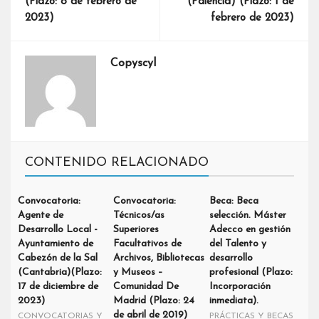
(Plazo: 8 de febrero de
(Palencia) (Plazo: 1 de
2023)
febrero de 2023)
Copyscyl
CONTENIDO RELACIONADO
Convocatoria:
Convocatoria:
Beca: Beca
Agente de
Técnicos/as
selección. Máster
Desarrollo Local -
Superiores
Adecco en gestión
Ayuntamiento de
Facultativos de
del Talento y
Cabezón de la Sal
Archivos, Bibliotecas
desarrollo
(Cantabria)(Plazo:
y Museos –
profesional (Plazo:
17 de diciembre de
Comunidad De
Incorporación
2023)
Madrid (Plazo: 24
inmediata).
de abril de 2019)
CONVOCATORIAS Y
PRÁCTICAS Y BECAS