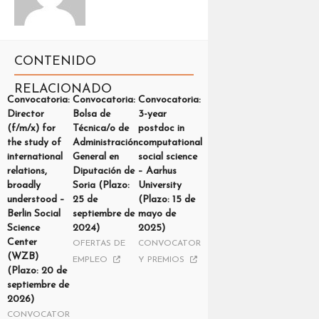
CONTENIDO
RELACIONADO
Convocatoria:
Convocatoria:
Convocatoria:
Director
Bolsa de
3-year
(f/m/x) for
Técnica/o de
postdoc in
the study of
Administración
computational
international
General en
social science
relations,
Diputación de
– Aarhus
broadly
Soria (Plazo:
University
understood –
25 de
(Plazo: 15 de
Berlin Social
septiembre de
mayo de
Science
2024)
2025)
Center
OFERTAS DE
CONVOCATORIAS
(WZB)
EMPLEO
Y PREMIOS
(Plazo: 20 de
septiembre de
2026)
CONVOCATORIAS