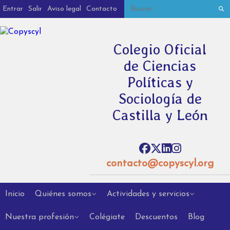
Entrar
Salir
Aviso legal
Contacto
Colegio Oficial
de Ciencias
Políticas y
Sociología de
Castilla y León
contacto@copyscyl.org
Inicio
Quiénes somos
Actividades y servicios
Nuestra profesión
Colégiate
Descuentos
Blog