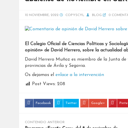
10 NOVIEMBRE, 2022
COPYSCYL
BLOG
0 COMENT
El Colegio Oficial de Ciencias Políticas y Sociolo
opinión» de David Herrero, sobre la actualidad a
David Herrero Muñoz es miembro de la Junta de G
provincias de Ávila y Segovia.
Os dejamos el
enlace a la intervención
Post Views:
208
Facebook
Twitter
Google+
Pinte
CONTENIDO ANTERIOR