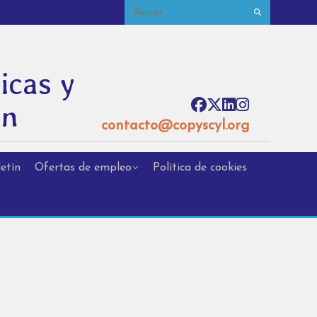
icas y
ón
contacto@copyscyl.org
etín
Ofertas de empleo
Política de cookies